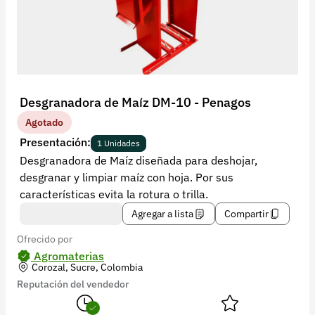
Recuperar contraseña
Contacto
Soporte
+57 323 2931928
Desgranadora de Maíz DM-10 - Penagos
contacto@croper.com
Agotado
Presentación:
1 Unidades
© 2026 Croper.com Todos los derechos reservados
Desgranadora de Maíz diseñada para deshojar,
Versión 5.45.0
desgranar y limpiar maíz con hoja. Por sus
Síguenos
características evita la rotura o trilla.
Agregar a lista
Compartir
Ofrecido por
Agromaterias
Corozal, Sucre, Colombia
Reputación del vendedor