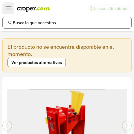
Enviar a
Sin definir
Enlaces de interés
Preguntas frecuentes
Busca lo que necesitas
Comunidad
El producto no se encuentra disponible en el
Ayuda
momento.
Información legal
Ver productos alternativos
Términos y condiciones
Política de devoluciones
Política de privacidad
Cuenta
Iniciar sesión
Registrarse