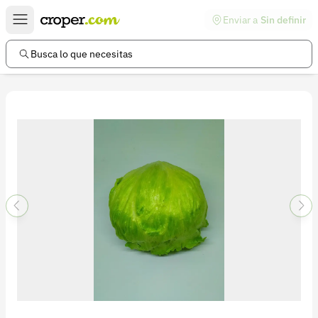
Enviar a
Sin definir
Enlaces de interés
Preguntas frecuentes
Busca lo que necesitas
Comunidad
Ayuda
Información legal
Términos y condiciones
Política de devoluciones
Política de privacidad
Cuenta
Iniciar sesión
Registrarse