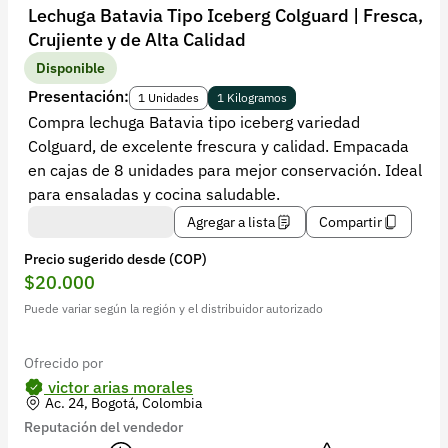
Recuperar contraseña
Lechuga Batavia Tipo Iceberg Colguard | Fresca,
Crujiente y de Alta Calidad
Contacto
Disponible
Soporte
Presentación:
1 Unidades
1 Kilogramos
Compra lechuga Batavia tipo iceberg variedad
+57 323 2931928
Colguard, de excelente frescura y calidad. Empacada
contacto@croper.com
en cajas de 8 unidades para mejor conservación. Ideal
para ensaladas y cocina saludable.
© 2026 Croper.com Todos los derechos reservados
Agregar a lista
Compartir
Versión 5.45.0
Precio sugerido desde (COP)
Síguenos
$20.000
Puede variar según la región y el distribuidor autorizado
Ofrecido por
victor arias morales
Ac. 24, Bogotá, Colombia
Reputación del vendedor