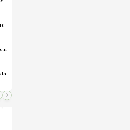
ad
es
idas
sta