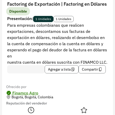
Recuperar contraseña
Factoring de Exportación | Factoring en Dólares
Contacto
Disponible
Presentación:
1 Unidades
1 Unidades
Soporte
Para empresas colombianas que realicen
exportaciones, descontamos sus facturas de
+57 323 2931928
exportación en dólares, realizando el desembolso en
contacto@croper.com
la cuenta de compensación o la cuenta en dólares y
esperando el pago del deudor de la factura en dólares
© 2026 Croper.com Todos los derechos reservados
en
Versión 5.45.0
nuestra cuenta en dólares suscrita con FINAMCO LLC.
Síguenos
Agregar a lista
Compartir
Ofrecido por
Finamco Agro
Bogotá, Bogotá, Colombia
Reputación del vendedor