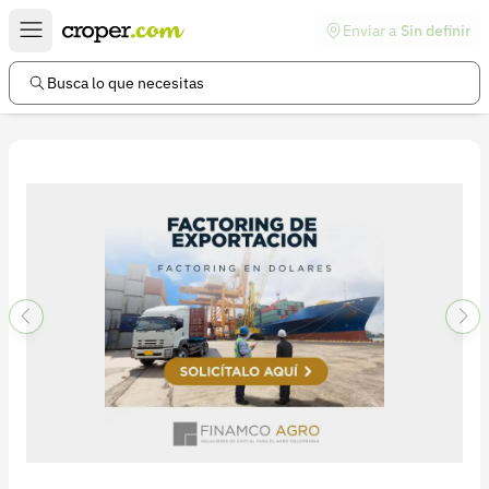
Enviar a
Sin definir
Enlaces de interés
Preguntas frecuentes
Busca lo que necesitas
Comunidad
Ayuda
Información legal
Términos y condiciones
Política de devoluciones
Política de privacidad
Cuenta
Iniciar sesión
Registrarse