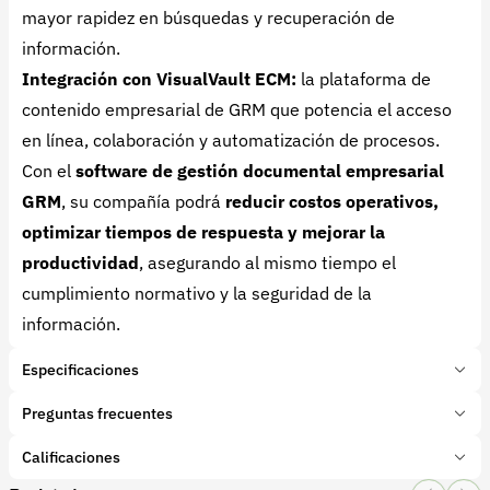
mayor rapidez en búsquedas y recuperación de
información.
Integración con VisualVault ECM:
la plataforma de
contenido empresarial de GRM que potencia el acceso
en línea, colaboración y automatización de procesos.
Con el
software de gestión documental empresarial
GRM
, su compañía podrá
reducir costos operativos,
optimizar tiempos de respuesta y mejorar la
productividad
, asegurando al mismo tiempo el
cumplimiento normativo y la seguridad de la
información.
Especificaciones
Marca:
GRM
Preguntas frecuentes
Presentación:
1 Unidades
Tipo de producto:
Calificaciones
¿Qué es el software de gestión documental empresarial
Insumo
Categoría:
de GRM?
Tecnología