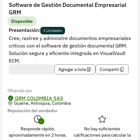
Recuperar contraseña
Software de Gestión Documental Empresarial
GRM
Contacto
Disponible
Soporte
Presentación:
1 Unidades
Cree, rastree y administre documentos empresariales
+57 323 2931928
críticos con el software de gestión documental GRM.
contacto@croper.com
Solución segura y eficiente integrada en VisualVault
ECM.
© 2026 Croper.com Todos los derechos reservados
Agregar a lista
Compartir
Versión 5.45.0
Síguenos
Ofrecido por
GRM COLOMBIA SAS
Guarne, Antioquia, Colombia
Reputación del vendedor
Responde rápido,
No hay suficientes
aproximadamente en 2 horas.
calificaciones para calcular la