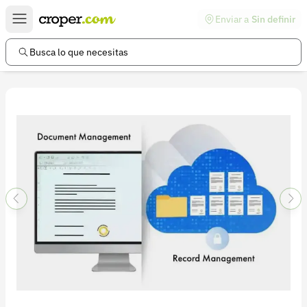
Enviar a
Sin definir
Enlaces de interés
Preguntas frecuentes
Busca lo que necesitas
Comunidad
Ayuda
Información legal
Términos y condiciones
Política de devoluciones
Política de privacidad
Cuenta
Iniciar sesión
Registrarse