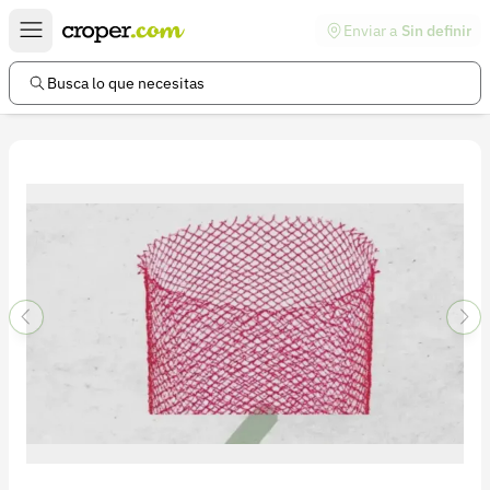
Enviar a
Sin definir
Enlaces de interés
Preguntas frecuentes
Busca lo que necesitas
Comunidad
Ayuda
Información legal
Términos y condiciones
Política de devoluciones
Política de privacidad
Cuenta
Iniciar sesión
Registrarse