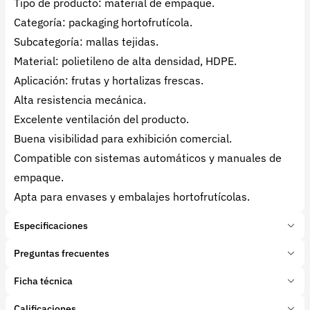
Tipo de producto: material de empaque.
Categoría: packaging hortofrutícola.
Subcategoría: mallas tejidas.
Material: polietileno de alta densidad, HDPE.
Aplicación: frutas y hortalizas frescas.
Alta resistencia mecánica.
Excelente ventilación del producto.
Buena visibilidad para exhibición comercial.
Compatible con sistemas automáticos y manuales de
empaque.
Apta para envases y embalajes hortofrutícolas.
Especificaciones
Marca:
Sorma Group
Preguntas frecuentes
Presentación:
1 Metros
Tipo de producto:
Ficha técnica
¿Qué es la malla tejida?
Insumo
Categoría:
Herramientas y Equipos
La
malla tejida
es un material de empaque
Calificaciones