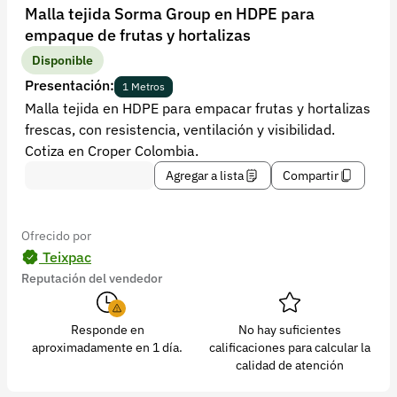
Recuperar contraseña
Malla tejida Sorma Group en HDPE para
empaque de frutas y hortalizas
Contacto
Disponible
Soporte
Presentación:
1 Metros
Malla tejida en HDPE para empacar frutas y hortalizas
+57 323 2931928
frescas, con resistencia, ventilación y visibilidad.
contacto@croper.com
Cotiza en Croper Colombia.
Agregar a lista
Compartir
© 2026 Croper.com Todos los derechos reservados
Versión 5.45.0
Síguenos
Ofrecido por
Teixpac
Reputación del vendedor
Responde en
No hay suficientes
aproximadamente en 1 día.
calificaciones para calcular la
calidad de atención