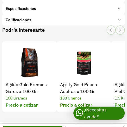
Especificaciones
Marca:
Mungos
Calificaciones
Presentación:
1 Unidades
Podría interesarte
Tipo de producto:
Insumo
1 Star
2 Star
3 Star
4 Star
5 Star
0
Categoría:
Mascotas
Subcategoría:
Alimentos y suplementos
0 calificaciones
5 Estrellas
0 %
4 Estrellas
0 %
Agility Gold Premios
Agility Gold Pouch
Agilit
3 Estrellas
0 %
Gatos x 100 Gr
Adultos x 100 Gr
Piel G
2 Estrellas
0 %
100 Gramos
100 Gramos
1.5 Ki
1 Estrellas
0 %
Precio a cotizar
Precio a cotizar
Precio
¿Necesitas
ayuda?