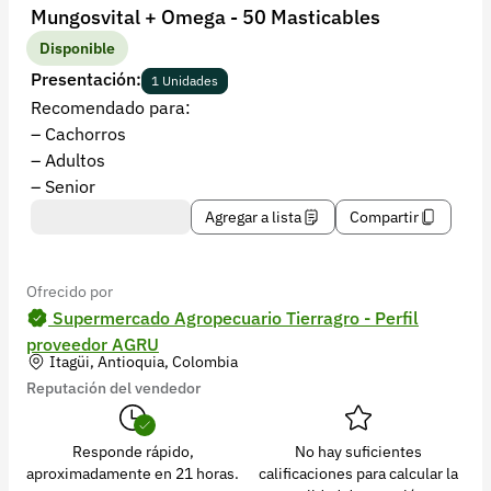
Recuperar contraseña
Mungosvital + Omega - 50 Masticables
Contacto
Disponible
Presentación:
1 Unidades
Soporte
Recomendado para:
– Cachorros
+57 323 2931928
– Adultos
contacto@croper.com
– Senior
Agregar a lista
Compartir
© 2026 Croper.com Todos los derechos reservados
Versión 5.45.0
Síguenos
Ofrecido por
Supermercado Agropecuario Tierragro - Perfil
proveedor AGRU
Itagüi, Antioquia, Colombia
Reputación del vendedor
Responde rápido,
No hay suficientes
aproximadamente en 21 horas.
calificaciones para calcular la