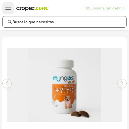
Enviar a
Sin definir
Enlaces de interés
Preguntas frecuentes
Busca lo que necesitas
Comunidad
Ayuda
Información legal
Términos y condiciones
Política de devoluciones
Política de privacidad
Cuenta
Iniciar sesión
Registrarse