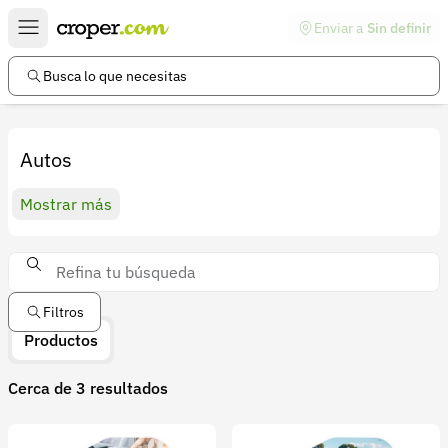
Enviar a
Sin definir
Enlaces de interés
Preguntas frecuentes
Busca lo que necesitas
Comunidad
Ayuda
Autos
Información legal
Mostrar más
Términos y condiciones
Política de devoluciones
Política de privacidad
Filtros
Cuenta
Productos
Iniciar sesión
Cerca de 3 resultados
Registrarse