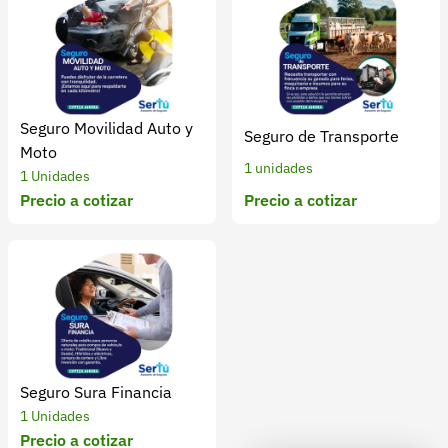
Recuperar contraseña
Contacto
Soporte
+57 323 2931928
Seguro Movilidad Auto y
Seguro de Transporte
Moto
contacto@croper.com
1 unidades
1 Unidades
Precio a cotizar
Precio a cotizar
© 2026 Croper.com Todos los derechos reservados
Versión 5.45.0
Síguenos
Seguro Sura Financia
1 Unidades
Precio a cotizar