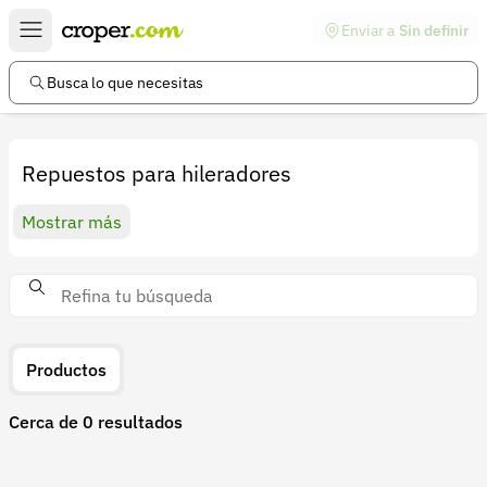
Enviar a
Sin definir
Enlaces de interés
Preguntas frecuentes
Busca lo que necesitas
Comunidad
Ayuda
Repuestos para hileradores
Información legal
Mostrar más
Términos y condiciones
Política de devoluciones
Política de privacidad
Cuenta
Productos
Iniciar sesión
Cerca de 0 resultados
Registrarse