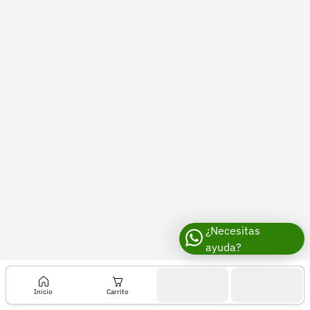
Recuperar contraseña
Contacto
Soporte
+57 323 2931928
contacto@croper.com
© 2026 Croper.com Todos los derechos reservados
Versión 5.44.0
Síguenos
¿Necesitas
ayuda?
Inicio
Carrito