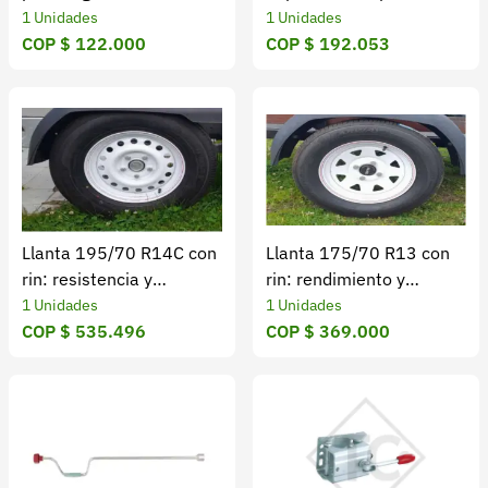
Resistente y duradero
ligera
1 Unidades
1 Unidades
COP $ 122.000
COP $ 192.053
Llanta 195/70 R14C con
Llanta 175/70 R13 con
rin: resistencia y
rin: rendimiento y
seguridad total
durabilidad total
1 Unidades
1 Unidades
COP $ 535.496
COP $ 369.000