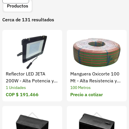
Recuperar contraseña
Productos
Contacto
Cerca de 131 resultados
Soporte
+57 323 2931928
contacto@croper.com
© 2026 Croper.com Todos los derechos reservados
Versión 5.45.0
Reflector LED JETA
Manguera Oxicorte 100
Síguenos
200W - Alta Potencia y
Mt - Alta Resistencia y
Eficiencia Energética
Durabilidad
1 Unidades
100 Metros
COP $ 191.466
Precio a cotizar