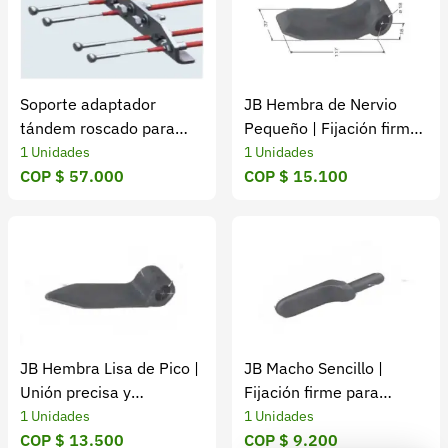
Soporte adaptador
JB Hembra de Nervio
tándem roscado para
Pequeño | Fijación firme
ejes de remolques
y precisa
1 Unidades
1 Unidades
COP $ 57.000
COP $ 15.100
JB Hembra Lisa de Pico |
JB Macho Sencillo |
Unión precisa y
Fijación firme para
resistente
uniones metálicas
1 Unidades
1 Unidades
COP $ 13.500
COP $ 9.200