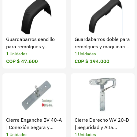
Guardabarros sencillo
Guardabarros doble para
para remolques y
remolques y maquinaria
maquinaria 600 mm
650 mm
1 Unidades
1 Unidades
COP $ 47.600
COP $ 194.000
Cierre Enganche BV 40-A
Cierre Derecho WV 20-D
| Conexión Segura y
| Seguridad y Alta
Resistente
Durabilidad
1 Unidades
1 Unidades