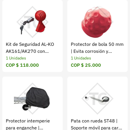
Kit de Seguridad AL-KO
Protector de bola 50 mm
AK161/AK270 con
| Evita corrosión y
Safety-Ball Antirrobo
desgaste
1 Unidades
1 Unidades
COP $ 118.000
COP $ 25.000
Protector intemperie
Pata con rueda ST48 |
para enganche |
Soporte móvil para carga