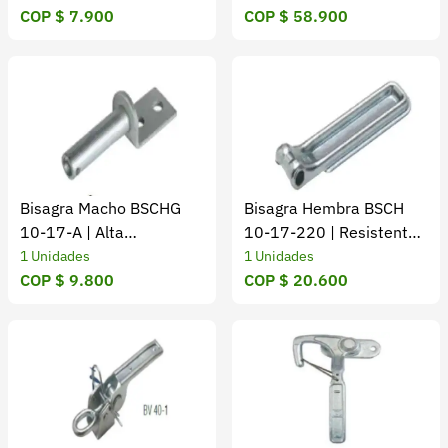
COP $ 7.900
COP $ 58.900
Bisagra Macho BSCHG
Bisagra Hembra BSCH
10-17-A | Alta
10-17-220 | Resistente
Resistencia y Durabilidad
y Segura
1 Unidades
1 Unidades
COP $ 9.800
COP $ 20.600