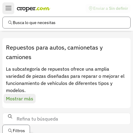
Enviar a
Sin definir
Enlaces de interés
Preguntas frecuentes
Busca lo que necesitas
Comunidad
Ayuda
Repuestos para autos, camionetas y
Información legal
camiones
Términos y condiciones
La subcategoría de repuestos ofrece una amplia
variedad de piezas diseñadas para reparar o mejorar el
Política de devoluciones
funcionamiento de vehículos de diferentes tipos y
modelos.
Política de privacidad
Mostrar más
Cuenta
Iniciar sesión
Registrarse
Filtros