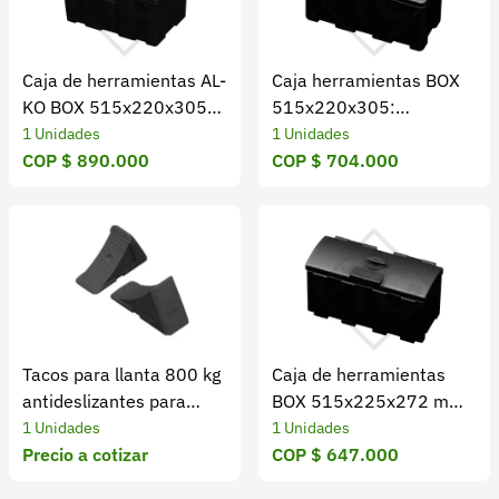
Caja de herramientas AL-
Caja herramientas BOX
KO BOX 515x220x305
515x220x305:
mm para remolques
compacta y segura
1 Unidades
1 Unidades
COP $ 890.000
COP $ 704.000
Tacos para llanta 800 kg
Caja de herramientas
antideslizantes para
BOX 515x225x272 mm
remolques
resistente al agua
1 Unidades
1 Unidades
Precio a cotizar
COP $ 647.000