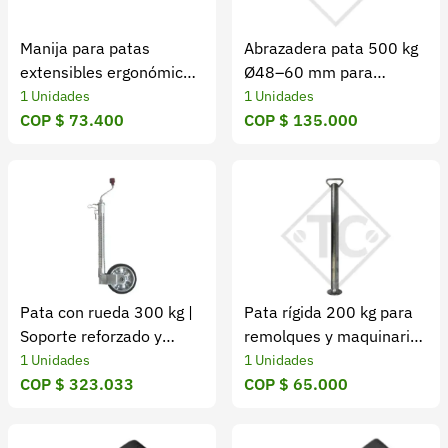
Manija para patas
Abrazadera pata 500 kg
extensibles ergonómica y
Ø48–60 mm para
resistente
remolques
1 Unidades
1 Unidades
COP $ 73.400
COP $ 135.000
Pata con rueda 300 kg |
Pata rígida 200 kg para
Soporte reforzado y
remolques y maquinaria
móvil
agrícola
1 Unidades
1 Unidades
COP $ 323.033
COP $ 65.000