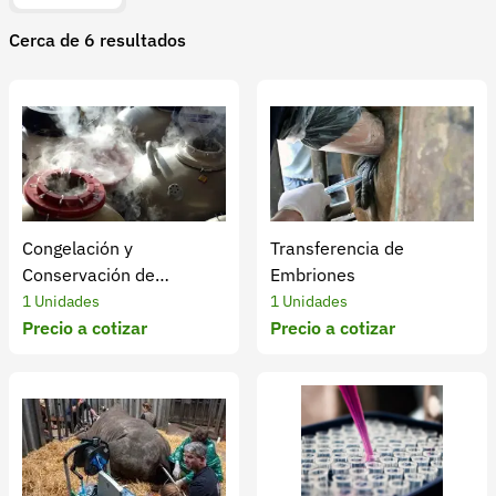
Recuperar contraseña
Cerca de 6 resultados
Contacto
Soporte
+57 323 2931928
contacto@croper.com
© 2026 Croper.com Todos los derechos reservados
Congelación y
Transferencia de
Versión 5.45.0
Conservación de
Embriones
Síguenos
embriones
1 Unidades
1 Unidades
Precio a cotizar
Precio a cotizar