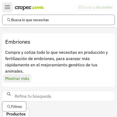
Enviar a
Sin definir
Enlaces de interés
Preguntas frecuentes
Busca lo que necesitas
Comunidad
Ayuda
Embriones
Información legal
Compra y cotiza todo lo que necesitas en producción y
fertilización de embriones, para avanzar más
Términos y condiciones
rápidamente en el mejoramiento genético de tus
Política de devoluciones
animales.
Mostrar más
Política de privacidad
Cuenta
Iniciar sesión
Filtros
Registrarse
Productos