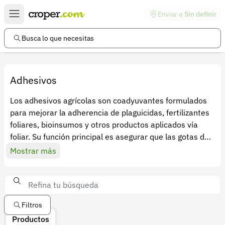
Enviar a
Sin definir
Enlaces de interés
Preguntas frecuentes
Busca lo que necesitas
Comunidad
Ayuda
Adhesivos
Información legal
Los adhesivos agrícolas son coadyuvantes formulados
para mejorar la adherencia de plaguicidas, fertilizantes
Términos y condiciones
foliares, bioinsumos y otros productos aplicados vía
Política de devoluciones
foliar. Su función principal es asegurar que las gotas del
producto se fijen adecuadamente en la superficie de las
Mostrar más
Política de privacidad
hojas, evitando el escurrimiento y aumentando la
Cuenta
efectividad del tratamiento.
Iniciar sesión
Estos productos son clave para lograr una aplicación
Filtros
uniforme, eficaz y con mayor persistencia, incluso en
Registrarse
Productos
condiciones climáticas adversas como lluvias ligeras o