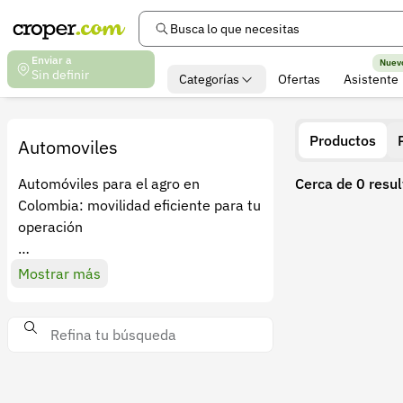
Busca lo que necesitas
Enviar a
Nuev
Sin definir
Categorías
Ofertas
Asistente
Productos
Automoviles
Automóviles para el agro en
Cerca de 0 resu
Colombia: movilidad eficiente para tu
operación
En el agro, no todo es maquinaria
Mostrar más
pesada. La movilidad diaria también
es clave para la productividad. En
Croper encuentras automóviles para
compra, arriendo o financiamiento,
ideales para supervisión de cultivos,
visitas comerciales, transporte de