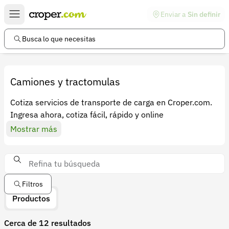
Enviar a
Sin definir
Enlaces de interés
Preguntas frecuentes
Busca lo que necesitas
Comunidad
Ayuda
Camiones y tractomulas
Información legal
Cotiza servicios de transporte de carga en Croper.com.
Ingresa ahora, cotiza fácil, rápido y online
Términos y condiciones
Mostrar más
Política de devoluciones
Política de privacidad
Cuenta
Filtros
Iniciar sesión
Productos
Registrarse
Cerca de 12 resultados