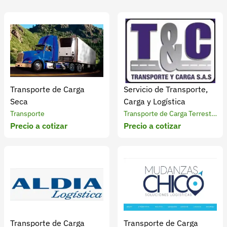
Recuperar contraseña
Contacto
Soporte
+57 323 2931928
contacto@croper.com
Transporte de Carga
Servicio de Transporte,
Seca
Carga y Logística
© 2026 Croper.com Todos los derechos reservados
Transporte
Transporte de Carga Terrestr
Versión 5.45.0
Precio a cotizar
Precio a cotizar
e
Síguenos
Transporte de Carga
Transporte de Carga