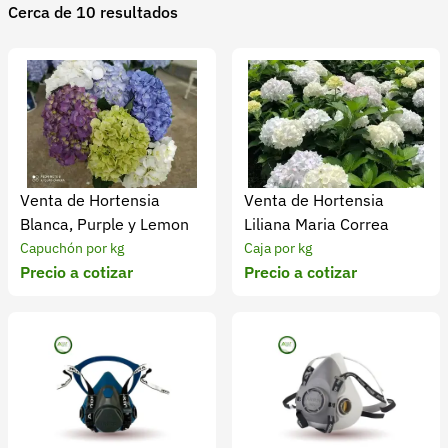
Cerca de 10 resultados
Recuperar contraseña
Contacto
Soporte
+57 323 2931928
contacto@croper.com
Venta de Hortensia
Venta de Hortensia
© 2026 Croper.com Todos los derechos reservados
Blanca, Purple y Lemon
Liliana Maria Correa
Versión 5.45.0
Capuchón por kg
Caja por kg
Síguenos
Precio a cotizar
Precio a cotizar