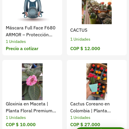
Máscara Full Face F680
CACTUS
ARMOR – Protección
1 Unidades
Total en Agro e Industria
1 Unidades
Precio a cotizar
COP $ 12.000
Gloxinia en Maceta |
Cactus Coreano en
Planta Floral Premium
Colombia | Planta
Colombia
Exótica Fácil
1 Unidades
1 Unidades
COP $ 10.000
COP $ 27.000