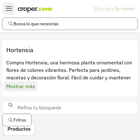
Enviar a
Sin definir
Enlaces de interés
Preguntas frecuentes
Busca lo que necesitas
Comunidad
Ayuda
Hortensia
Información legal
Compra Hortensia, una hermosa planta ornamental con
flores de colores vibrantes. Perfecta para jardines,
Términos y condiciones
macetas y decoración floral. Fácil de cuidar y mantener
Política de devoluciones
Mostrar más
Política de privacidad
Cuenta
Iniciar sesión
Filtros
Productos
Registrarse