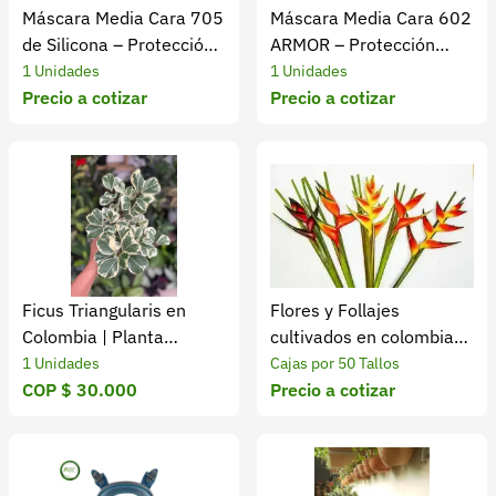
Máscara Media Cara 705
Máscara Media Cara 602
de Silicona – Protección
ARMOR – Protección
Agro e Industria
Respiratoria Agro e
1 Unidades
1 Unidades
Precio a cotizar
Industria
Precio a cotizar
Ficus Triangularis en
Flores y Follajes
Colombia | Planta
cultivados en colombia
Decorativa Premium
x50 tallos
1 Unidades
Cajas por 50 Tallos
COP $ 30.000
Precio a cotizar