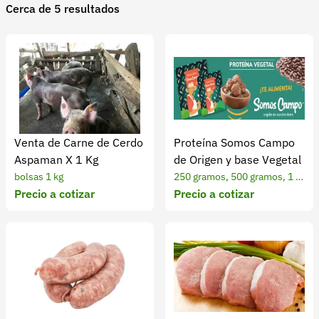
Cerca de 5 resultados
Recuperar contraseña
Contacto
Soporte
+57 323 2931928
contacto@croper.com
Venta de Carne de Cerdo
Proteína Somos Campo
© 2026 Croper.com Todos los derechos reservados
Aspaman X 1 Kg
de Origen y base Vegetal
Versión 5.45.0
bolsas 1 kg
250 gramos, 500 gramos, 1 Ki
Síguenos
Precio a cotizar
Precio a cotizar
logramo y 5 Kilogramos