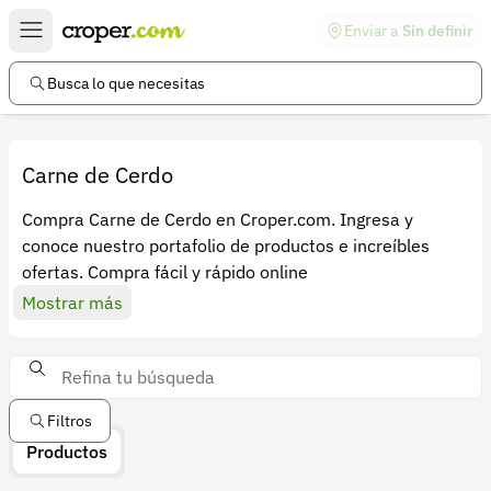
Enviar a
Sin definir
Enlaces de interés
Preguntas frecuentes
Busca lo que necesitas
Comunidad
Ayuda
Carne de Cerdo
Información legal
Compra Carne de Cerdo en Croper.com. Ingresa y
conoce nuestro portafolio de productos e increíbles
Términos y condiciones
ofertas. Compra fácil y rápido online
Política de devoluciones
Mostrar más
Política de privacidad
Cuenta
Iniciar sesión
Filtros
Productos
Registrarse