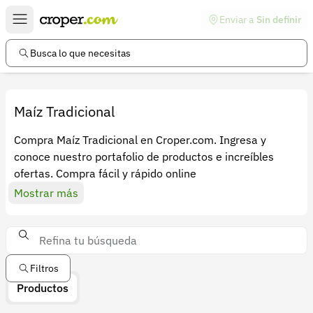
Enviar a
Sin definir
Enlaces de interés
Preguntas frecuentes
Busca lo que necesitas
Comunidad
Ayuda
Maíz Tradicional
Información legal
Compra Maíz Tradicional en Croper.com. Ingresa y
conoce nuestro portafolio de productos e increíbles
Términos y condiciones
ofertas. Compra fácil y rápido online
Política de devoluciones
Mostrar más
Política de privacidad
Cuenta
Iniciar sesión
Filtros
Productos
Registrarse