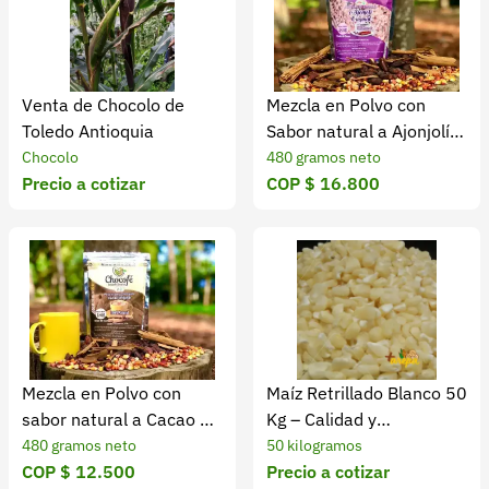
Venta de Chocolo de
Mezcla en Polvo con
Toledo Antioquia
Sabor natural a Ajonjolí X
480 Gr
Chocolo
480 gramos neto
Precio a cotizar
COP $ 16.800
Mezcla en Polvo con
Maíz Retrillado Blanco 50
sabor natural a Cacao X
Kg – Calidad y
480 Gr
Rendimiento Garantizado
480 gramos neto
50 kilogramos
COP $ 12.500
Precio a cotizar