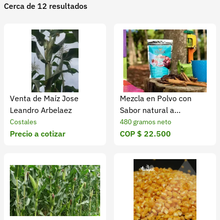
Cerca de 12 resultados
Recuperar contraseña
Contacto
Soporte
+57 323 2931928
contacto@croper.com
Venta de Maíz Jose
Mezcla en Polvo con
© 2026 Croper.com Todos los derechos reservados
Leandro Arbelaez
Sabor natural a
Versión 5.44.0
Almendras X 480 Gr
Costales
480 gramos neto
Síguenos
Precio a cotizar
COP $ 22.500