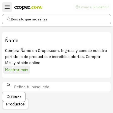
Enviar a
Sin definir
Enlaces de interés
Preguntas frecuentes
Busca lo que necesitas
Comunidad
Ayuda
Ñame
Información legal
Compra Ñame en Croper.com. Ingresa y conoce nuestro
portafolio de productos e increíbles ofertas. Compra
Términos y condiciones
fácil y rápido online
Política de devoluciones
Mostrar más
Política de privacidad
Cuenta
Iniciar sesión
Filtros
Productos
Registrarse