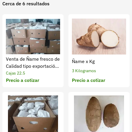
Cerca de 6 resultados
Recuperar contraseña
Contacto
Soporte
+57 323 2931928
contacto@croper.com
Venta de Ñame fresco de
Ñame x Kg
© 2026 Croper.com Todos los derechos reservados
Calidad tipo exportación
Versión 5.45.0
3 Kilogramos
x kilogramo
Cajas 22.5
Síguenos
Precio a cotizar
Precio a cotizar