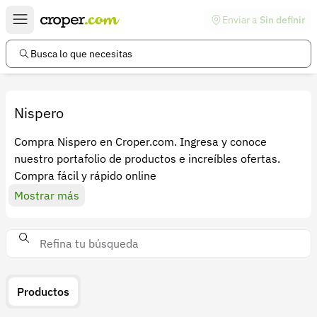
Enviar a
Sin definir
Enlaces de interés
Preguntas frecuentes
Busca lo que necesitas
Comunidad
Ayuda
Nispero
Información legal
Compra Nispero en Croper.com. Ingresa y conoce
nuestro portafolio de productos e increíbles ofertas.
Términos y condiciones
Compra fácil y rápido online
Política de devoluciones
Mostrar más
Política de privacidad
Cuenta
Iniciar sesión
Productos
Registrarse