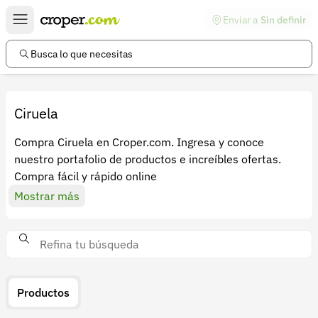
Enviar a
Sin definir
Enlaces de interés
Preguntas frecuentes
Busca lo que necesitas
Comunidad
Ayuda
Ciruela
Información legal
Compra Ciruela en Croper.com. Ingresa y conoce
nuestro portafolio de productos e increíbles ofertas.
Términos y condiciones
Compra fácil y rápido online
Política de devoluciones
Mostrar más
Política de privacidad
Cuenta
Iniciar sesión
Productos
Registrarse