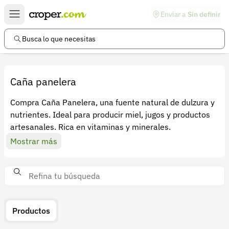
Enviar a
Sin definir
Enlaces de interés
Preguntas frecuentes
Busca lo que necesitas
Comunidad
Ayuda
Caña panelera
Información legal
Compra Caña Panelera, una fuente natural de dulzura y
nutrientes. Ideal para producir miel, jugos y productos
Términos y condiciones
artesanales. Rica en vitaminas y minerales.
Política de devoluciones
Mostrar más
Política de privacidad
Cuenta
Iniciar sesión
Productos
Registrarse