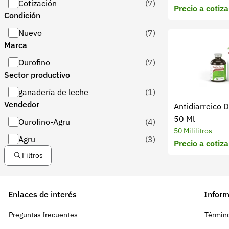
Cotización
(7)
Precio a cotiza
Condición
Nuevo
(7)
Marca
Ourofino
(7)
Sector productivo
ganadería de leche
(1)
Vendedor
Antidiarreico D
50 Ml
Ourofino-Agru
(4)
50 Mililitros
Agru
(3)
Precio a cotiza
Filtros
Enlaces de interés
Inform
Preguntas frecuentes
Término