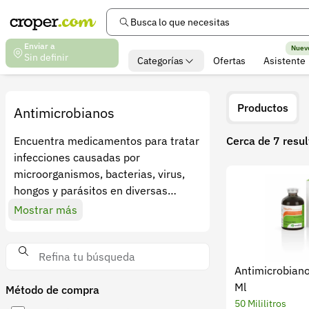
Busca lo que necesitas
Enviar a
Nuev
Sin definir
Categorías
Ofertas
Asistente
Productos
Antimicrobianos
Encuentra medicamentos para tratar
Cerca de 7 resu
infecciones causadas por
microorganismos, bacterias, virus,
hongos y parásitos en diversas
especies animales.¡Cuida su salud!
Mostrar más
Antimicrobiano 
Ml
Método de compra
50 Mililitros