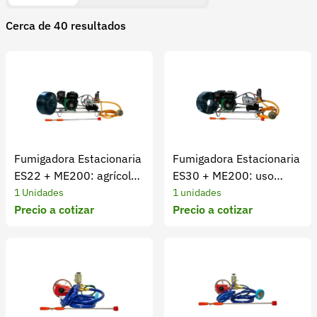
Recuperar contraseña
motorización, adecuadas para diversas necesidades del
Cerca de 40 resultados
sector agropecuario. Estos equipos son utilizados en
Contacto
cultivos como café, aguacate, cítricos, cacao, plátano,
Soporte
banano, hortalizas y otros sistemas productivos donde
se requiere una aplicación eficiente de productos
+57 323 2931928
agrícolas.
contacto@croper.com
Entre las características que suelen evaluarse al elegir
una fumigadora estacionaria se encuentran:
© 2026 Croper.com Todos los derechos reservados
Fumigadora Estacionaria
Fumigadora Estacionaria
Versión 5.45.0
ES22 + ME200: agrícola
ES30 + ME200: uso
Presión y caudal: según el tipo de aplicación requerida.
Síguenos
versátil
profesional
1 Unidades
1 unidades
Precio a cotizar
Precio a cotizar
Longitud de la manguera: para cubrir mayores
distancias desde el punto de operación.
Tipo de motor: gasolina, diésel o eléctrico, dependiendo
del modelo.