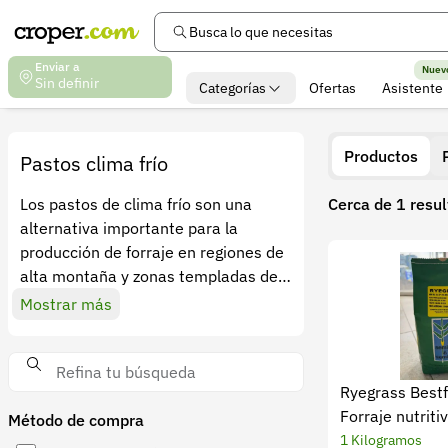
Busca lo que necesitas
Enviar a
Nuev
Sin definir
Categorías
Ofertas
Asistente
Productos
Pastos clima frío
Los pastos de clima frío son una
Cerca de 1 resu
alternativa importante para la
producción de forraje en regiones de
alta montaña y zonas templadas de
Colombia. Estas especies se utilizan
Mostrar más
ampliamente en sistemas de
ganadería de leche y ganadería de
carne, donde las temperaturas más
Ryegrass Bestf
bajas favorecen el desarrollo de
Forraje nutriti
Método de compra
materiales adaptados a estas
1 Kilogramos
condiciones.