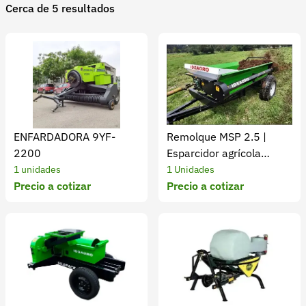
Cerca de 5 resultados
Recuperar contraseña
Contacto
Soporte
+57 323 2931928
contacto@croper.com
ENFARDADORA 9YF-
Remolque MSP 2.5 |
© 2026 Croper.com Todos los derechos reservados
2200
Esparcidor agrícola
Versión 5.44.0
compacto y versátil
1 unidades
1 Unidades
Síguenos
Precio a cotizar
Precio a cotizar