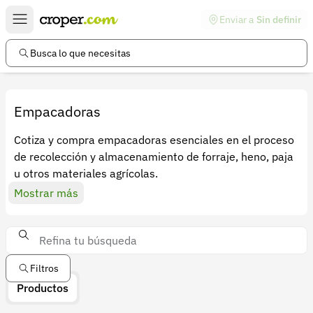
Enviar a
Sin definir
Enlaces de interés
Preguntas frecuentes
Busca lo que necesitas
Comunidad
Ayuda
Empacadoras
Información legal
Cotiza y compra empacadoras esenciales en el proceso
de recolección y almacenamiento de forraje, heno, paja
Términos y condiciones
u otros materiales agrícolas.
Política de devoluciones
Mostrar más
Política de privacidad
Cuenta
Iniciar sesión
Filtros
Productos
Registrarse