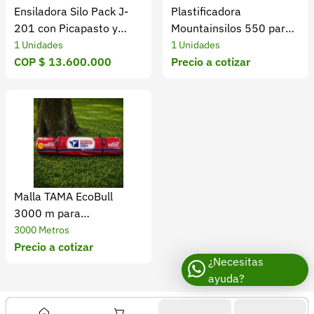
Ensiladora Silo Pack J-
Plastificadora
201 con Picapasto y
Mountainsilos 550 para
Motor Diésel 10HP:
forraje agrícola
1 Unidades
1 Unidades
Picadora y Empacadora
COP $ 13.600.000
Precio a cotizar
de forraje
Malla TAMA EcoBull
3000 m para
empacadoras de rollos
3000 Metros
Precio a cotizar
¿Necesitas
ayuda?