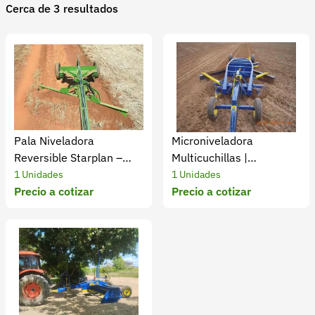
Cerca de 3 resultados
Recuperar contraseña
Contacto
Soporte
+57 323 2931928
contacto@croper.com
Pala Niveladora
Microniveladora
© 2026 Croper.com Todos los derechos reservados
Reversible Starplan –
Multicuchillas |
Versión 5.45.0
Alta Eficiencia
Preparación de Suelos
1 Unidades
1 Unidades
Síguenos
Precio a cotizar
Eficiente
Precio a cotizar