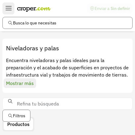
Enviar a
Sin definir
Enlaces de interés
Preguntas frecuentes
Busca lo que necesitas
Comunidad
Ayuda
Niveladoras y palas
Información legal
Encuentra niveladoras y palas ideales para la
preparación y el acabado de superficies en proyectos de
Términos y condiciones
infraestructura vial y trabajos de movimiento de tierras.
Política de devoluciones
Mostrar más
Política de privacidad
Cuenta
Iniciar sesión
Filtros
Productos
Registrarse