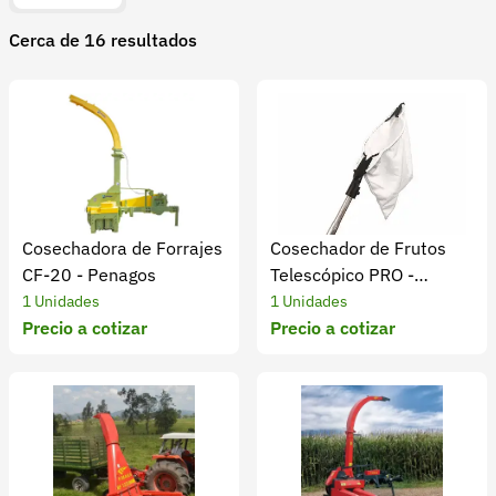
Recuperar contraseña
Cerca de 16 resultados
Contacto
Soporte
+57 323 2931928
contacto@croper.com
© 2026 Croper.com Todos los derechos reservados
Cosechadora de Forrajes
Cosechador de Frutos
Versión 5.45.0
CF-20 - Penagos
Telescópico PRO -
Síguenos
Recolectar Frutas y
1 Unidades
1 Unidades
Precio a cotizar
Verduras
Precio a cotizar