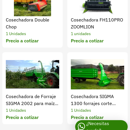
Cosechadora Double
Cosechadora FH110PRO
Chop
ZOOMLION
1 Unidades
1 unidades
Precio a cotizar
Precio a cotizar
Cosechadora de Forraje
Cosechadora SIGMA
SIGMA 2002 para maíz y
1300 forrajes corte
cultivos en hilera
diario eficiente
1 Unidades
1 Unidades
Precio a cotizar
Precio a cotizar
¿Necesitas