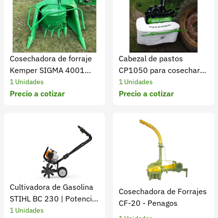
Cosechadora de forraje
Cabezal de pastos
Kemper SIGMA 4001
CP1050 para cosechar
corte potente y uniforme
pastos densos
1 Unidades
1 Unidades
Precio a cotizar
Precio a cotizar
Cultivadora de Gasolina
Cosechadora de Forrajes
STIHL BC 230 | Potencia
CF-20 - Penagos
y rendimiento
1 Unidades