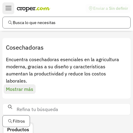
Enviar a
Sin definir
Enlaces de interés
Preguntas frecuentes
Busca lo que necesitas
Comunidad
Ayuda
Cosechadoras
Información legal
Encuentra cosechadoras esenciales en la agricultura
moderna, gracias a su diseño y características
Términos y condiciones
aumentan la productividad y reduce los costos
Política de devoluciones
laborales.
Mostrar más
Política de privacidad
Cuenta
Iniciar sesión
Filtros
Registrarse
Productos