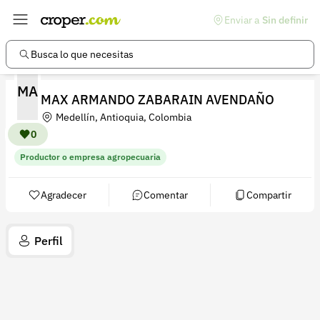
Enviar a
Sin definir
Enlaces de interés
Preguntas frecuentes
Busca lo que necesitas
Comunidad
MA
MAX ARMANDO ZABARAIN AVENDAÑO
Ayuda
Medellín, Antioquia, Colombia
Información legal
0
Productor o empresa agropecuaria
Términos y condiciones
Política de devoluciones
Agradecer
Comentar
Compartir
Política de privacidad
Perfil
Cuenta
Iniciar sesión
Registrarse