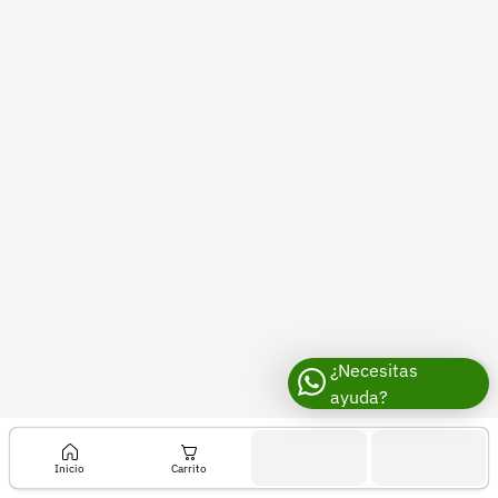
Recuperar contraseña
Contacto
Soporte
+57 323 2931928
contacto@croper.com
© 2026 Croper.com Todos los derechos reservados
Versión 5.45.0
Síguenos
¿Necesitas
ayuda?
Inicio
Carrito