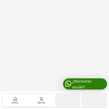
Recuperar contraseña
Contacto
Soporte
+57 323 2931928
contacto@croper.com
© 2026 Croper.com Todos los derechos reservados
Versión 5.45.0
Síguenos
¿Necesitas
ayuda?
Inicio
Carrito