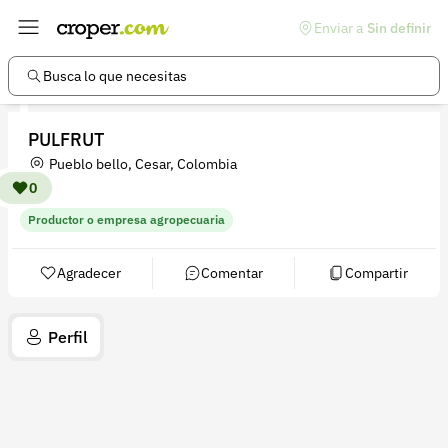
Enviar a
Sin definir
Enlaces de interés
Preguntas frecuentes
Busca lo que necesitas
Comunidad
PULFRUT
Ayuda
Pueblo bello, Cesar, Colombia
Información legal
0
Productor o empresa agropecuaria
Términos y condiciones
Política de devoluciones
Agradecer
Comentar
Compartir
Política de privacidad
Perfil
Cuenta
Iniciar sesión
Registrarse