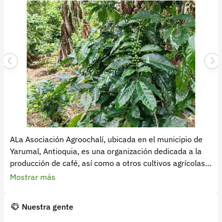
Recuperar contraseña
Contacto
Soporte
+57 323 2931928
contacto@croper.com
© 2026 Croper.com Todos los derechos reservados
Versión 5.45.0
Síguenos
ALa Asociación Agroochalí, ubicada en el municipio de
Yarumal, Antioquia, es una organización dedicada a la
producción de café, así como a otros cultivos agrícolas y
actividades ganaderas. Comprometida con el desarrollo
Mostrar más
rural sostenible, Agroochalí trabaja para mejorar las
condiciones de vida de sus asociados y sus familias
Nuestra gente
mediante la implementación de buenas prácticas