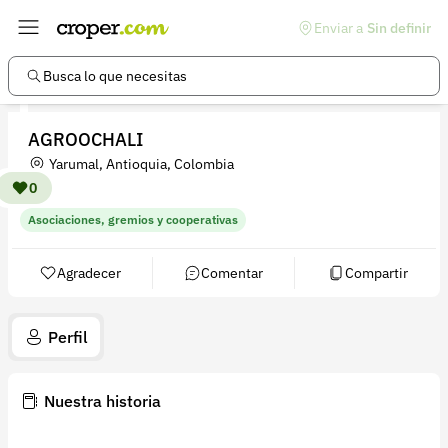
Enviar a
Sin definir
Enlaces de interés
Preguntas frecuentes
Busca lo que necesitas
Comunidad
AGROOCHALI
Ayuda
Yarumal, Antioquia, Colombia
Información legal
0
Asociaciones, gremios y cooperativas
Términos y condiciones
Política de devoluciones
Agradecer
Comentar
Compartir
Política de privacidad
Perfil
Cuenta
Iniciar sesión
Nuestra historia
Registrarse