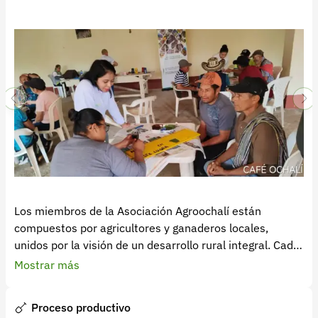
agrícolas y ganaderas, priorizando la sostenibilidad y el
bienestar comunitario.
Los miembros de la Asociación Agroochalí están
compuestos por agricultores y ganaderos locales,
unidos por la visión de un desarrollo rural integral. Cada
asociado aporta su experiencia y conocimientos para
Mostrar más
mejorar la producción de café, diversificar cultivos como
frutales y hortalizas, y gestionar ganado de manera
Proceso productivo
responsable. Las actividades diarias de los asociados no