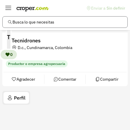
Enviar a
Sin definir
Enlaces de interés
Preguntas frecuentes
Busca lo que necesitas
Comunidad
T
Tecnidrones
Ayuda
D.c., Cundinamarca, Colombia
Información legal
0
Productor o empresa agropecuaria
Términos y condiciones
Política de devoluciones
Agradecer
Comentar
Compartir
Política de privacidad
Perfil
Cuenta
Iniciar sesión
Registrarse