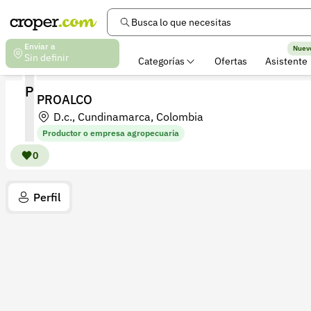
Busca lo que necesitas
Enviar a
Nuev
Sin definir
Categorías
Ofertas
Asistente
P
PROALCO
D.c., Cundinamarca, Colombia
Productor o empresa agropecuaria
0
Perfil