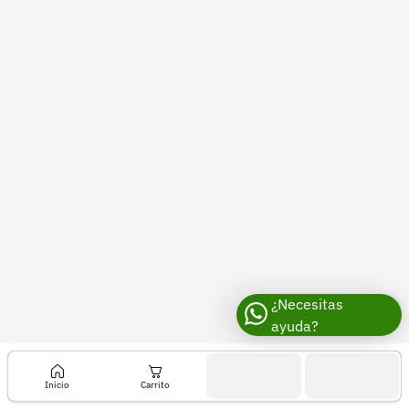
Recuperar contraseña
Contacto
Soporte
+57 323 2931928
contacto@croper.com
© 2026 Croper.com Todos los derechos reservados
Versión 5.45.0
Síguenos
¿Necesitas
ayuda?
Inicio
Carrito