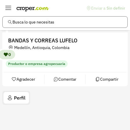
Enviar a
Sin definir
Enlaces de interés
Preguntas frecuentes
Busca lo que necesitas
Comunidad
BANDAS Y CORREAS LUFELO
Ayuda
Medellín, Antioquia, Colombia
Información legal
0
Productor o empresa agropecuaria
Términos y condiciones
Política de devoluciones
Agradecer
Comentar
Compartir
Política de privacidad
Perfil
Cuenta
Iniciar sesión
Registrarse