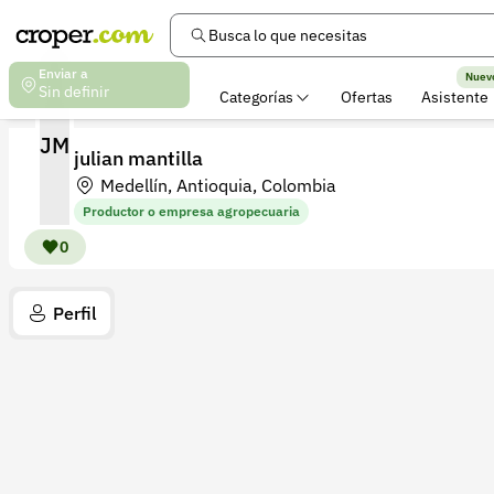
Busca lo que necesitas
Enviar a
Nuev
Sin definir
Categorías
Ofertas
Asistente
JM
julian mantilla
Medellín, Antioquia, Colombia
Productor o empresa agropecuaria
0
Perfil