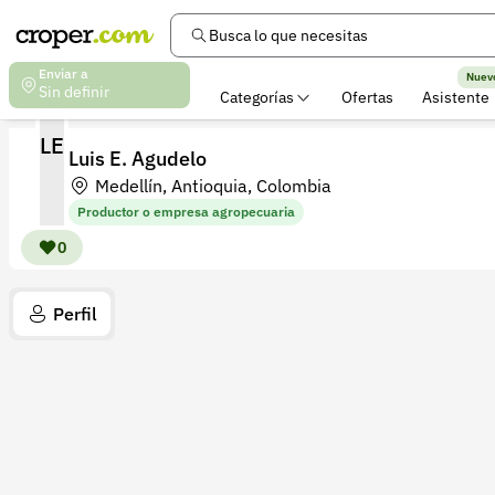
Busca lo que necesitas
Enviar a
Nuev
Sin definir
Categorías
Ofertas
Asistente
LE
Luis E. Agudelo
Medellín, Antioquia, Colombia
Productor o empresa agropecuaria
0
Perfil