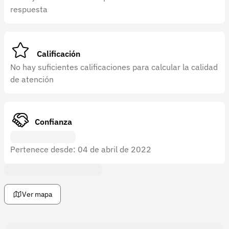
Recuperar contraseña
respuesta
Contacto
Soporte
Calificación
+57 323 2931928
No hay suficientes calificaciones para calcular la calidad
de atención
contacto@croper.com
© 2026 Croper.com Todos los derechos reservados
Versión 5.45.0
Confianza
Síguenos
Pertenece desde: 04 de abril de 2022
Ver mapa