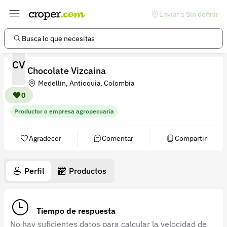
Enviar a
Sin definir
Enlaces de interés
Preguntas frecuentes
Busca lo que necesitas
Comunidad
CV
Chocolate Vizcaina
Ayuda
Medellín, Antioquia, Colombia
Información legal
0
Productor o empresa agropecuaria
Términos y condiciones
Política de devoluciones
Agradecer
Comentar
Compartir
Política de privacidad
Perfil
Productos
Cuenta
Iniciar sesión
Tiempo de respuesta
Registrarse
No hay suficientes datos para calcular la velocidad de