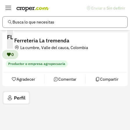
Enviar a
Sin definir
Enlaces de interés
Preguntas frecuentes
Busca lo que necesitas
Comunidad
FL
Ferreteria La tremenda
Ayuda
La cumbre, Valle del cauca, Colombia
Información legal
0
Productor o empresa agropecuaria
Términos y condiciones
Política de devoluciones
Agradecer
Comentar
Compartir
Política de privacidad
Perfil
Cuenta
Iniciar sesión
Registrarse