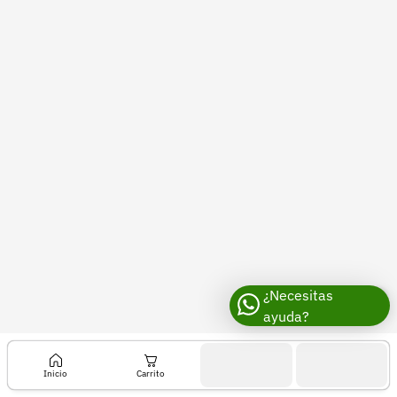
Recuperar contraseña
Contacto
Soporte
+57 323 2931928
contacto@croper.com
© 2026 Croper.com Todos los derechos reservados
Versión 5.44.0
Síguenos
¿Necesitas
ayuda?
Inicio
Carrito