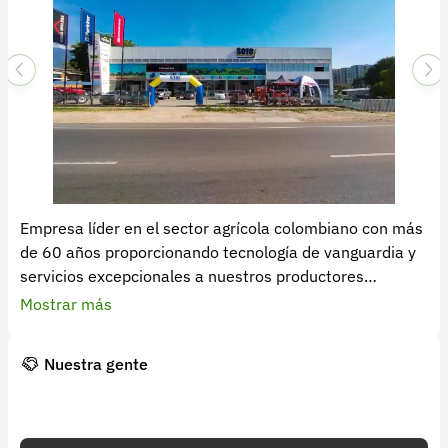
Empresa líder en el sector agrícola colombiano con más
de 60 años proporcionando tecnología de vanguardia y
servicios excepcionales a nuestros productores
agropecuarios en diversas disciplinas. Nuestros equipos
Mostrar más
operan incansablemente a lo largo de todo
Latinoamérica llevando consigo el sello distintivo de
Nuestra gente
calidad y
eficiencia que nos caracteriza. Nos hemos destacado
como verdaderos pioneros en el campo del desarrollo,
la innovación y la fabricación de repuestos,