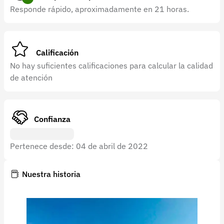
Recuperar contraseña
Responde rápido, aproximadamente en 21 horas.
Contacto
Soporte
Calificación
+57 323 2931928
No hay suficientes calificaciones para calcular la calidad
de atención
contacto@croper.com
© 2026 Croper.com Todos los derechos reservados
Versión 5.43.2
Confianza
Síguenos
Pertenece desde: 04 de abril de 2022
Nuestra historia