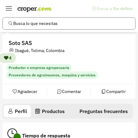
Enviar a
Sin definir
Enlaces de interés
Preguntas frecuentes
Busca lo que necesitas
Comunidad
Soto SAS
Ayuda
Ibagué, Tolima, Colombia
Información legal
4
Productor o empresa agropecuaria
Términos y condiciones
Proveedores de agroinsumos, maquina y servicios
Política de devoluciones
Agradecer
Comentar
Compartir
Política de privacidad
Cuenta
Perfil
Productos
Preguntas frecuentes
Iniciar sesión
Registrarse
Tiempo de respuesta