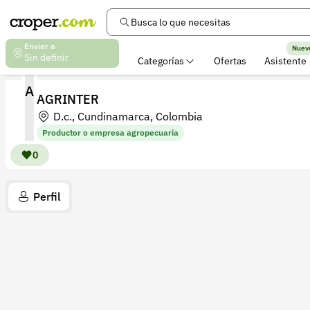
Busca lo que necesitas
Enviar a
Nuev
Sin definir
Categorías
Ofertas
Asistente
A
AGRINTER
D.c., Cundinamarca, Colombia
Productor o empresa agropecuaria
0
Perfil