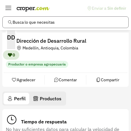
Enviar a
Sin definir
Enlaces de interés
Preguntas frecuentes
Busca lo que necesitas
Comunidad
DD
Dirección de Desarrollo Rural
Ayuda
Medellín, Antioquia, Colombia
Información legal
0
Productor o empresa agropecuaria
Términos y condiciones
Política de devoluciones
Agradecer
Comentar
Compartir
Política de privacidad
Perfil
Productos
Cuenta
Iniciar sesión
Tiempo de respuesta
Registrarse
No hay suficientes datos para calcular la velocidad de