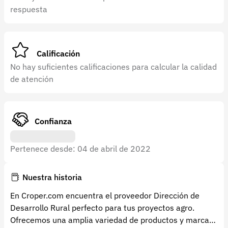
Recuperar contraseña
respuesta
Contacto
Soporte
Calificación
+57 323 2931928
No hay suficientes calificaciones para calcular la calidad
de atención
contacto@croper.com
© 2026 Croper.com Todos los derechos reservados
Versión 5.45.0
Confianza
Síguenos
Pertenece desde: 04 de abril de 2022
Nuestra historia
En Croper.com encuentra el proveedor Dirección de
Desarrollo Rural perfecto para tus proyectos agro.
Ofrecemos una amplia variedad de productos y marcas