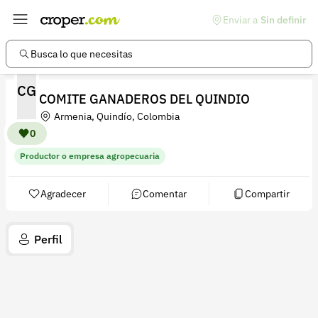
Enviar a
Sin definir
Enlaces de interés
Preguntas frecuentes
Busca lo que necesitas
Comunidad
CG
COMITE GANADEROS DEL QUINDIO
Ayuda
Armenia, Quindío, Colombia
Información legal
0
Productor o empresa agropecuaria
Términos y condiciones
Política de devoluciones
Agradecer
Comentar
Compartir
Política de privacidad
Perfil
Cuenta
Iniciar sesión
Registrarse