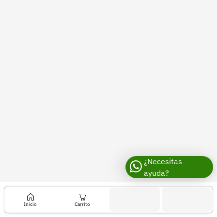
Recuperar contraseña
Contacto
Soporte
+57 323 2931928
contacto@croper.com
© 2026 Croper.com Todos los derechos reservados
Versión 5.45.0
Síguenos
¿Necesitas
ayuda?
Inicio
Carrito