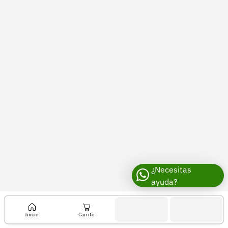
Recuperar contraseña
Contacto
Soporte
+57 323 2931928
contacto@croper.com
© 2026 Croper.com Todos los derechos reservados
Versión 5.45.0
Síguenos
¿Necesitas
ayuda?
Inicio
Carrito