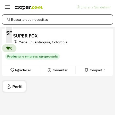
Enviar a
Sin definir
Enlaces de interés
Preguntas frecuentes
Busca lo que necesitas
Comunidad
SF
SUPER FOX
Ayuda
Medellín, Antioquia, Colombia
Información legal
0
Productor o empresa agropecuaria
Términos y condiciones
Política de devoluciones
Agradecer
Comentar
Compartir
Política de privacidad
Perfil
Cuenta
Iniciar sesión
Registrarse