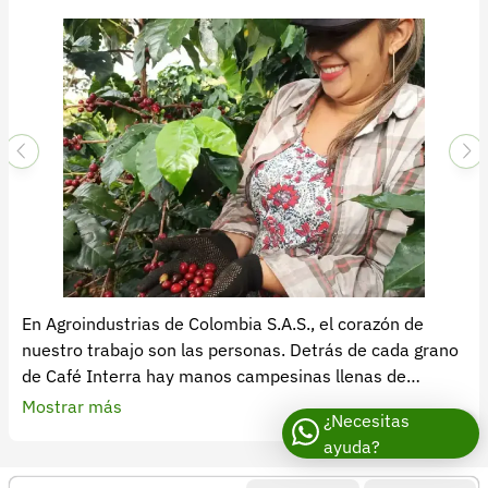
En Agroindustrias de Colombia S.A.S., el corazón de
nuestro trabajo son las personas. Detrás de cada grano
de Café Interra hay manos campesinas llenas de
conocimiento, dedicación y amor por la tierra.
Mostrar más
¿Necesitas
Nuestra empresa está conformada por familias
ayuda?
productoras, recolectores, tostadores y expertos en
calidad que trabajan con pasión todos los días. Cada