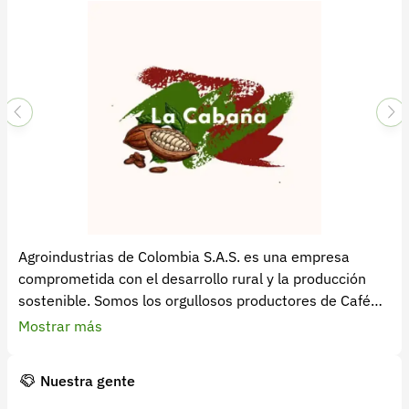
Recuperar contraseña
Contacto
Soporte
+57 323 2931928
contacto@croper.com
© 2026 Croper.com Todos los derechos reservados
Versión 5.45.0
Síguenos
Agroindustrias de Colombia S.A.S. es una empresa
comprometida con el desarrollo rural y la producción
sostenible. Somos los orgullosos productores de Café
Interra, un café 100% colombiano que nace del respeto
Mostrar más
por la tierra, la calidad artesanal y el bienestar de
nuestras comunidades cafeteras.
Nuestra gente