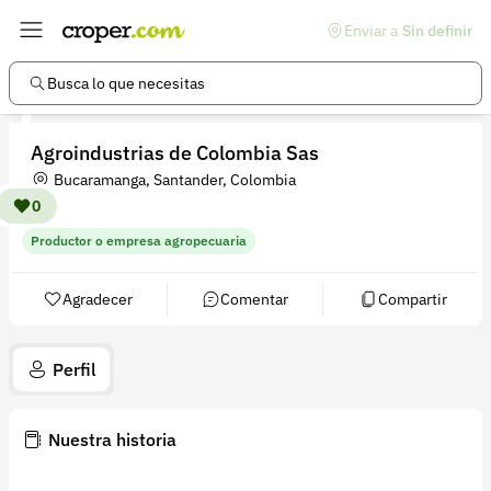
Enviar a
Sin definir
Enlaces de interés
Preguntas frecuentes
Busca lo que necesitas
Comunidad
Agroindustrias de Colombia Sas
Ayuda
Bucaramanga, Santander, Colombia
Información legal
0
Productor o empresa agropecuaria
Términos y condiciones
Política de devoluciones
Agradecer
Comentar
Compartir
Política de privacidad
Perfil
Cuenta
Iniciar sesión
Nuestra historia
Registrarse