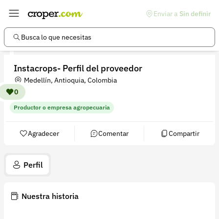
Enviar a
Sin definir
Enlaces de interés
Preguntas frecuentes
Busca lo que necesitas
Comunidad
Instacrops- Perfil del proveedor
Ayuda
Medellín, Antioquia, Colombia
Información legal
0
Productor o empresa agropecuaria
Términos y condiciones
Política de devoluciones
Agradecer
Comentar
Compartir
Política de privacidad
Perfil
Cuenta
Iniciar sesión
Nuestra historia
Registrarse