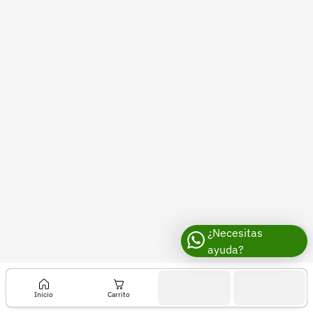
Recuperar contraseña
Contacto
Soporte
+57 323 2931928
contacto@croper.com
© 2026 Croper.com Todos los derechos reservados
Versión 5.45.0
Síguenos
¿Necesitas
ayuda?
Inicio
Carrito