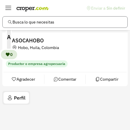
Enviar a
Sin definir
Enlaces de interés
Preguntas frecuentes
Busca lo que necesitas
Comunidad
A
ASOCAHOBO
Ayuda
Hobo, Huila, Colombia
Información legal
0
Productor o empresa agropecuaria
Términos y condiciones
Política de devoluciones
Agradecer
Comentar
Compartir
Política de privacidad
Perfil
Cuenta
Iniciar sesión
Registrarse