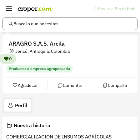
Enviar a
Sin definir
Enlaces de interés
Preguntas frecuentes
Busca lo que necesitas
Comunidad
ARAGRO S.A.S. Arcila
Ayuda
Jericó, Antioquia, Colombia
Información legal
0
Productor o empresa agropecuaria
Términos y condiciones
Política de devoluciones
Agradecer
Comentar
Compartir
Política de privacidad
Perfil
Cuenta
Iniciar sesión
Nuestra historia
Registrarse
COMERCIALIZACIÓN DE INSUMOS AGRÍCOLAS