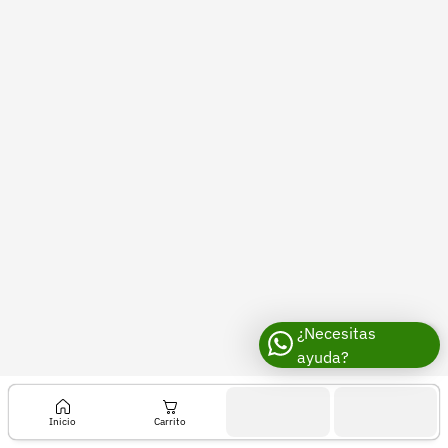
Recuperar contraseña
Contacto
Soporte
+57 323 2931928
contacto@croper.com
© 2026 Croper.com Todos los derechos reservados
Versión 5.45.0
Síguenos
¿Necesitas
ayuda?
Inicio
Carrito