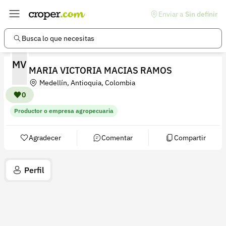
Enviar a
Sin definir
Enlaces de interés
Preguntas frecuentes
Busca lo que necesitas
Comunidad
MV
MARIA VICTORIA MACIAS RAMOS
Ayuda
Medellín, Antioquia, Colombia
Información legal
0
Productor o empresa agropecuaria
Términos y condiciones
Política de devoluciones
Agradecer
Comentar
Compartir
Política de privacidad
Perfil
Cuenta
Iniciar sesión
Registrarse