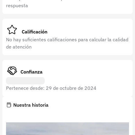
Recuperar contraseña
respuesta
Contacto
Soporte
Calificación
+57 323 2931928
No hay suficientes calificaciones para calcular la calidad
de atención
contacto@croper.com
© 2026 Croper.com Todos los derechos reservados
Versión 5.44.0
Confianza
Síguenos
Pertenece desde: 29 de octubre de 2024
Nuestra historia