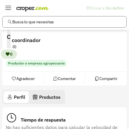
Enviar a
Sin definir
Enlaces de interés
Preguntas frecuentes
Busca lo que necesitas
Comunidad
C
coordinador
Ayuda
Información legal
0
Productor o empresa agropecuaria
Términos y condiciones
Política de devoluciones
Agradecer
Comentar
Compartir
Política de privacidad
Perfil
Productos
Cuenta
Iniciar sesión
Tiempo de respuesta
Registrarse
No hay suficientes datos para calcular la velocidad de