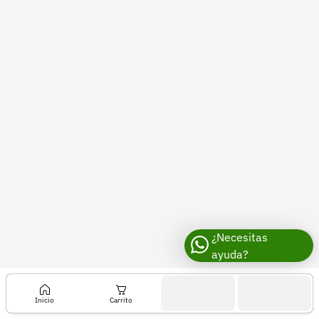
Recuperar contraseña
Contacto
Soporte
+57 323 2931928
contacto@croper.com
© 2026 Croper.com Todos los derechos reservados
Versión 5.45.0
Síguenos
¿Necesitas
ayuda?
Inicio
Carrito