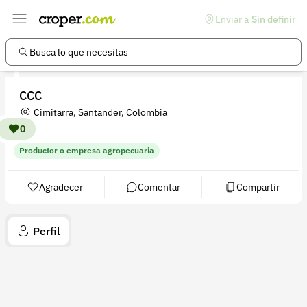
Enviar a
Sin definir
Enlaces de interés
Preguntas frecuentes
Busca lo que necesitas
Comunidad
CCC
Ayuda
Cimitarra, Santander, Colombia
Información legal
0
Productor o empresa agropecuaria
Términos y condiciones
Política de devoluciones
Agradecer
Comentar
Compartir
Política de privacidad
Perfil
Cuenta
Iniciar sesión
Registrarse