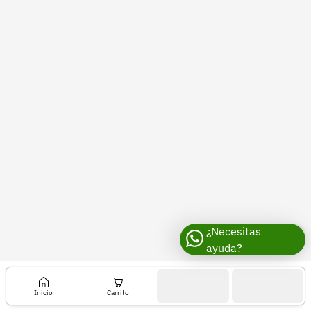
Recuperar contraseña
Contacto
Soporte
+57 323 2931928
contacto@croper.com
© 2026 Croper.com Todos los derechos reservados
Versión 5.43.2
Síguenos
¿Necesitas
ayuda?
Inicio
Carrito