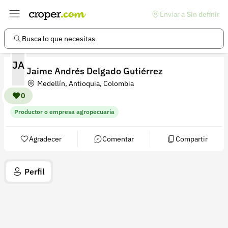
Enviar a
Sin definir
Enlaces de interés
Preguntas frecuentes
Busca lo que necesitas
Comunidad
JA
Jaime Andrés Delgado Gutiérrez
Ayuda
Medellín, Antioquia, Colombia
Información legal
0
Productor o empresa agropecuaria
Términos y condiciones
Política de devoluciones
Agradecer
Comentar
Compartir
Política de privacidad
Perfil
Cuenta
Iniciar sesión
Registrarse